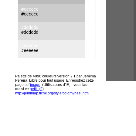
#cccccc
#cccccc
#dddddd
#dddddd
#eeeeee
#eeeeee
Palette de 4096 couleurs version 2.1 par Jemima
Pereira. Libre pour tout usage. Enregistrez cette
page et l'
image
. (Utilisateurs d'IE, il vous faut
aussi ce
petit gif
.)
http://jemimap.ficml.org/style/color/wheel.html