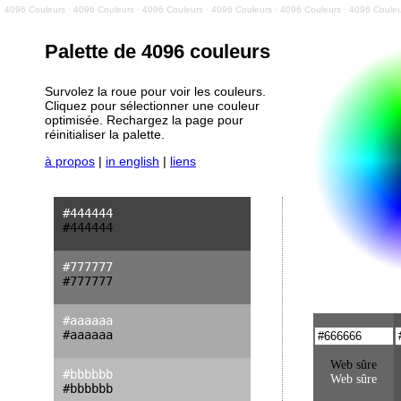
4096 Couleurs · 4096 Couleurs · 4096 Couleurs · 4096 Couleurs · 4096 Couleurs · 4096 Couleu
Palette de 4096 couleurs
Survolez la roue pour voir les couleurs.
Cliquez pour sélectionner une couleur
optimisée. Rechargez la page pour
réinitialiser la palette.
à propos
|
in english
|
liens
#444444
#444444
#777777
#777777
#aaaaaa
#aaaaaa
Web sûre
#bbbbbb
Web sûre
#bbbbbb